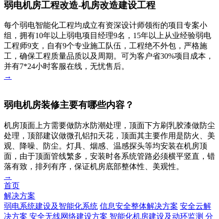
弱电机房工程改造-机房改造建设工程
每个弱电智能化工程均成立有资深设计师领衔的项目专案小
组，拥有10年以上弱电项目经理9名，15年以上从业经验弱电
工程师9支，自有9个专业施工队伍，工程绝不外包，严格施
工，确保工程质量品质以及周期。可为客户省30%项目成本，
并有7*24小时客服在线，无忧售后。
→
弱电机房装修主要有哪些内容？
机房顶面上方需要做防水防潮处理，顶面下方刷乳胶漆做防尘
处理，顶部建议做微孔铝扣天花，顶面其主要作用是防火、美
观、降噪、防尘。灯具、烟感、温感探头等均安装在机房顶
面，由于顶面管线繁多，安装时各系统管路必须横平竖直，错
落有致，排列有序，保证机房底部整体性、美观性。
→
首页
解决方案
弱电系统建设及智能化系统
信息安全整体解决方案
安全云解
决方案
安全无线网络建设方案
智能化机房建设及动环监测
分