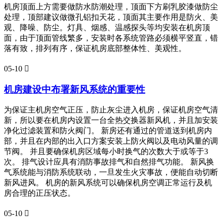
机房顶面上方需要做防水防潮处理，顶面下方刷乳胶漆做防尘
处理，顶部建议做微孔铝扣天花，顶面其主要作用是防火、美
观、降噪、防尘。灯具、烟感、温感探头等均安装在机房顶
面，由于顶面管线繁多，安装时各系统管路必须横平竖直，错
落有致，排列有序，保证机房底部整体性、美观性。
05-10

机房建设中布署新风系统的重要性
为保证主机房空气正压，防止灰尘进入机房，保证机房空气清
新，所以要在机房内设置一台全热交换器新风机，并且加安装
净化过滤装置和防火阀门。 新房还有通过的管道送到机房内
部，并且在内部的出入口方案安装上防火阀以及电动风量的调
节阀。 并且要确保机房区域每小时换气的次数大于或等于3
次。 排气设计应具有消防事故排气和自然排气功能。 新风换
气系统能与消防系统联动，一旦发生火灾事故，便能自动切断
新风进风。 机房的新风系统可以确保机房空调正常运行及机
房合理的正压状态。
05-10
