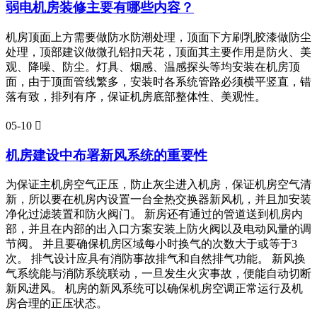
弱电机房装修主要有哪些内容？
机房顶面上方需要做防水防潮处理，顶面下方刷乳胶漆做防尘
处理，顶部建议做微孔铝扣天花，顶面其主要作用是防火、美
观、降噪、防尘。灯具、烟感、温感探头等均安装在机房顶
面，由于顶面管线繁多，安装时各系统管路必须横平竖直，错
落有致，排列有序，保证机房底部整体性、美观性。
05-10

机房建设中布署新风系统的重要性
为保证主机房空气正压，防止灰尘进入机房，保证机房空气清
新，所以要在机房内设置一台全热交换器新风机，并且加安装
净化过滤装置和防火阀门。 新房还有通过的管道送到机房内
部，并且在内部的出入口方案安装上防火阀以及电动风量的调
节阀。 并且要确保机房区域每小时换气的次数大于或等于3
次。 排气设计应具有消防事故排气和自然排气功能。 新风换
气系统能与消防系统联动，一旦发生火灾事故，便能自动切断
新风进风。 机房的新风系统可以确保机房空调正常运行及机
房合理的正压状态。