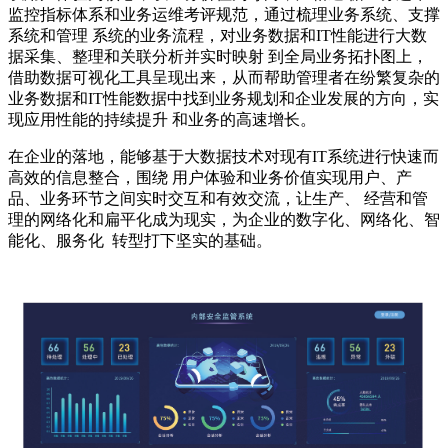
监控指标体系和业务运维考评规范，通过梳理业务系统、支撑
系统和管理 系统的业务流程，对业务数据和IT性能进行大数
据采集、整理和关联分析并实时映射 到全局业务拓扑图上，
借助数据可视化工具呈现出来，从而帮助管理者在纷繁复杂的
业务数据和IT性能数据中找到业务规划和企业发展的方向，实
现应用性能的持续提升 和业务的高速增长。
在企业的落地，能够基于大数据技术对现有IT系统进行快速而
高效的信息整合，围绕 用户体验和业务价值实现用户、产
品、业务环节之间实时交互和有效交流，让生产、 经营和管
理的网络化和扁平化成为现实，为企业的数字化、网络化、智
能化、服务化 转型打下坚实的基础。