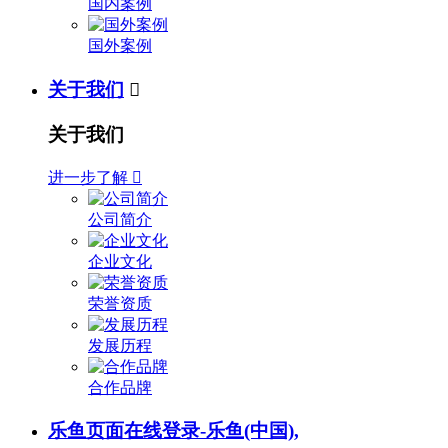
国内案例
国外案例
关于我们

关于我们
进一步了解

公司简介
企业文化
荣誉资质
发展历程
合作品牌
乐鱼页面在线登录-乐鱼(中国),