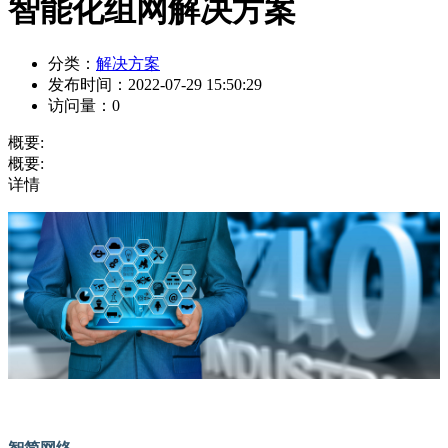
智能化组网解决方案
分类：
解决方案
发布时间：
2022-07-29 15:50:29
访问量：
0
概要:
概要:
详情