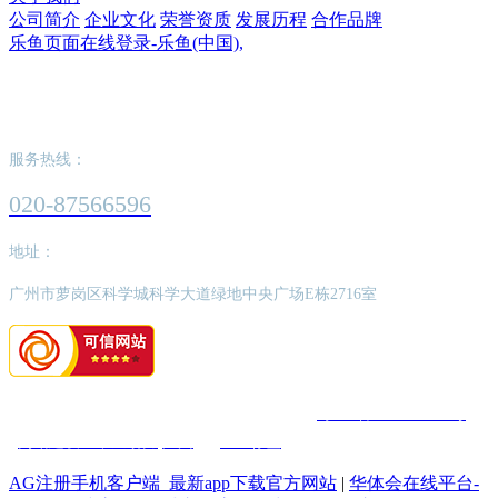
公司简介
企业文化
荣誉资质
发展历程
合作品牌
乐鱼页面在线登录-乐鱼(中国),
乐鱼页面在线登录-乐鱼(中国),
服务热线：
020-87566596
地址：
广州市萝岗区科学城科学大道绿地中央广场E栋2716室
版权所有：乐鱼页面在线登录-乐鱼(中国),
粤ICP备2022062526号
网站建设：中企动力
广州
SEO标签
AG注册手机客户端_最新app下载官方网站
|
华体会在线平台-