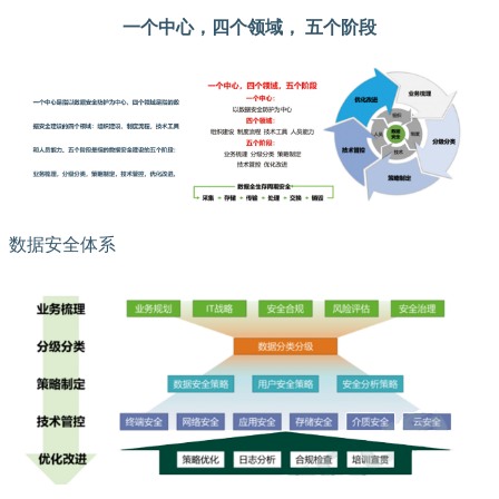
一个中心，四个领域， 五个阶段
数据安全体系