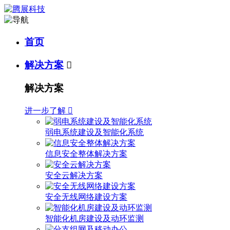
首页
解决方案

解决方案
进一步了解

弱电系统建设及智能化系统
信息安全整体解决方案
安全云解决方案
安全无线网络建设方案
智能化机房建设及动环监测