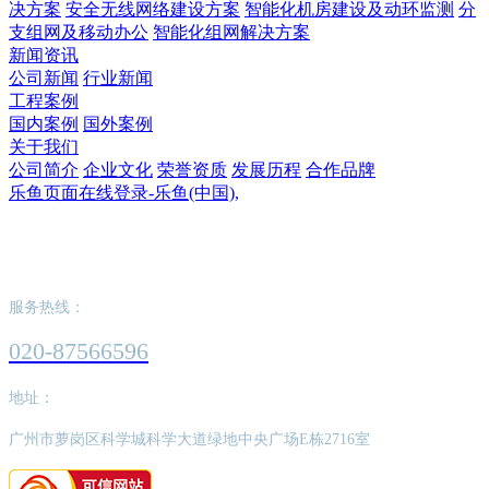
决方案
安全无线网络建设方案
智能化机房建设及动环监测
分
支组网及移动办公
智能化组网解决方案
新闻资讯
公司新闻
行业新闻
工程案例
国内案例
国外案例
关于我们
公司简介
企业文化
荣誉资质
发展历程
合作品牌
乐鱼页面在线登录-乐鱼(中国),
乐鱼页面在线登录-乐鱼(中国),
服务热线：
020-87566596
地址：
广州市萝岗区科学城科学大道绿地中央广场E栋2716室