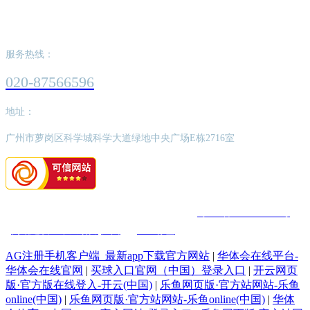
乐鱼页面在线登录-乐鱼(中国),
服务热线：
020-87566596
地址：
广州市萝岗区科学城科学大道绿地中央广场E栋2716室
版权所有：乐鱼页面在线登录-乐鱼(中国),
粤ICP备2022062526号
网站建设：中企动力
广州
SEO标签
AG注册手机客户端_最新app下载官方网站
|
华体会在线平台-
华体会在线官网
|
买球入口官网（中国）登录入口
|
开云网页
版·官方版在线登入-开云(中国)
|
乐鱼网页版·官方站网站-乐鱼
online(中国)
|
乐鱼网页版·官方站网站-乐鱼online(中国)
|
华体