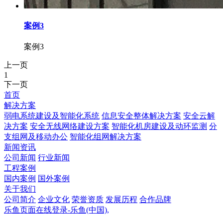
案例3
案例3
上一页
1
下一页
首页
解决方案
弱电系统建设及智能化系统
信息安全整体解决方案
安全云解
决方案
安全无线网络建设方案
智能化机房建设及动环监测
分
支组网及移动办公
智能化组网解决方案
新闻资讯
公司新闻
行业新闻
工程案例
国内案例
国外案例
关于我们
公司简介
企业文化
荣誉资质
发展历程
合作品牌
乐鱼页面在线登录-乐鱼(中国),