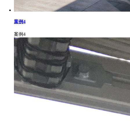
案例4
案例4