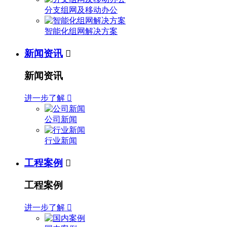
分支组网及移动办公
智能化组网解决方案
新闻资讯

新闻资讯
进一步了解

公司新闻
行业新闻
工程案例

工程案例
进一步了解
