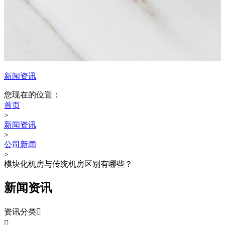
新闻资讯
您现在的位置：
首页
>
新闻资讯
>
公司新闻
>
模块化机房与传统机房区别有哪些？
新闻资讯
资讯分类

