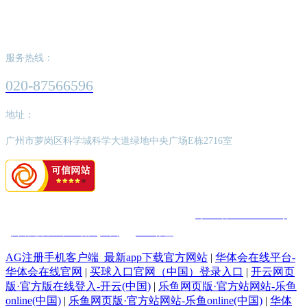
乐鱼页面在线登录-乐鱼(中国),
服务热线：
020-87566596
地址：
广州市萝岗区科学城科学大道绿地中央广场E栋2716室
版权所有：乐鱼页面在线登录-乐鱼(中国),
粤ICP备2022062526号
网站建设：中企动力
广州
SEO标签
AG注册手机客户端_最新app下载官方网站
|
华体会在线平台-
华体会在线官网
|
买球入口官网（中国）登录入口
|
开云网页
版·官方版在线登入-开云(中国)
|
乐鱼网页版·官方站网站-乐鱼
online(中国)
|
乐鱼网页版·官方站网站-乐鱼online(中国)
|
华体