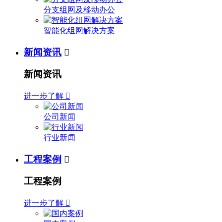
分支组网及移动办公
智能化组网解决方案
新闻资讯

新闻资讯
进一步了解

公司新闻
行业新闻
工程案例

工程案例
进一步了解
