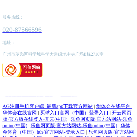
乐鱼页面在线登录-乐鱼(中国),
服务热线：
020-87566596
地址：
广州市萝岗区科学城科学大道绿地中央广场E栋2716室
版权所有：乐鱼页面在线登录-乐鱼(中国),
粤ICP备2022062526号
网站建设：中企动力
广州
SEO标签
AG注册手机客户端_最新app下载官方网站
|
华体会在线平台-
华体会在线官网
|
买球入口官网（中国）登录入口
|
开云网页
版·官方版在线登入-开云(中国)
|
乐鱼网页版·官方站网站-乐鱼
online(中国)
|
乐鱼网页版·官方站网站-乐鱼online(中国)
|
华体
会体育（中国）hth·官方网站-登录入口
|
乐鱼网页版·官方站网