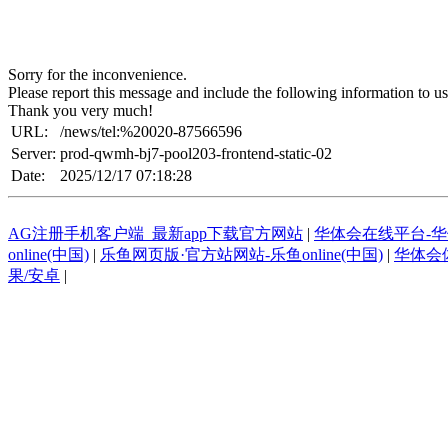
Sorry for the inconvenience.
Please report this message and include the following information to us
Thank you very much!
URL:
/news/tel:%20020-87566596
Server:
prod-qwmh-bj7-pool203-frontend-static-02
Date:
2025/12/17 07:18:28
AG注册手机客户端_最新app下载官方网站
|
华体会在线平台-
online(中国)
|
乐鱼网页版·官方站网站-乐鱼online(中国)
|
华体会
果/安卓
|